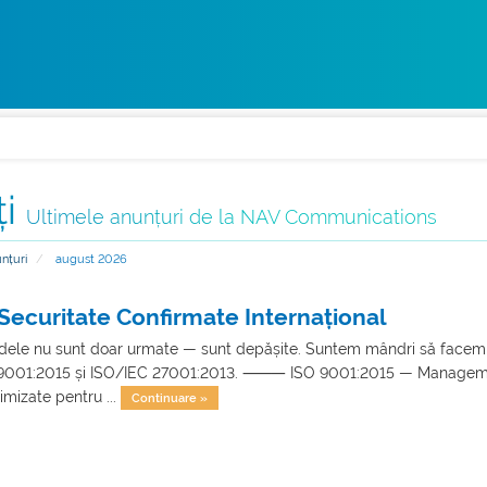
ți
Ultimele anunțuri de la NAV Communications
nțuri
august 2026
i Securitate Confirmate Internațional
dele nu sunt doar urmate — sunt depășite. Suntem mândri să facem p
SO 9001:2015 și ISO/IEC 27001:2013. ⸻ ISO 9001:2015 — Managementul
imizate pentru ...
Continuare »