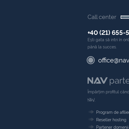
Call center
+40 (21) 655-
Ești gata să intri în 
până la succes.
office@nav
part
Împărțim profitul când
NAV
.
Program de afilie
Reseller hosting
Partener domenii