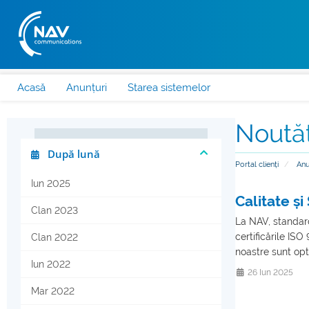
Acasă
Anunțuri
Starea sistemelor
Noută
După lună
Portal clienți
Anu
Iun 2025
Calitate ș
Clan 2023
La NAV, standar
certificările I
Clan 2022
noastre sunt opt
Iun 2022
26 Iun 2025
Mar 2022