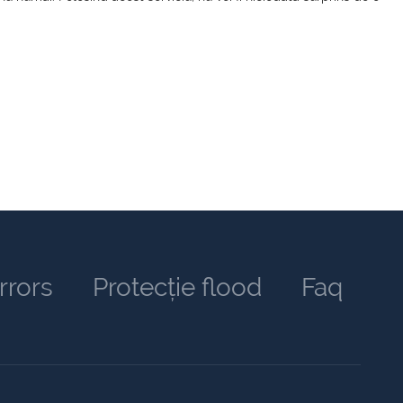
rrors
Protecție flood
Faq