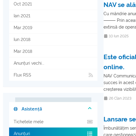
NAV se ală
Oct 2021
Cu mândrie anun
Ian 2021
⸻ Prin această i
extinsă de operat
Mar 2019
10 Iun 2025
Iun 2018
Mar 2018
Este oficia
Anunțuri vechi...
online.
Flux RSS
NAV Communicati
succes în acest 
creșterea vizibilit
26 Clan 2023
Asistență
Lansare s
Tichetele mele
Îmbunătățim ser
Anunțuri
care gestionează 