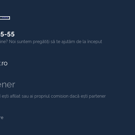
55-55
online? Noi suntem pregătiți să te ajutăm de la început
.ro
ener
 ești afiliat sau ai propriul comision dacă ești partener
re