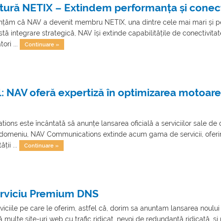
tură NETIX – Extindem performanța și conect
țăm că NAV a devenit membru NETIX, una dintre cele mai mari și per
ntegrare strategică, NAV își extinde capabilitățile de conectivitate, o
ori ...
Continuare »
l: NAV oferă expertiză în optimizarea motoarel
ons este încântată să anunțe lansarea oficială a serviciilor sale d
domeniu, NAV Communications extinde acum gama de servicii, oferind cl
ății ...
Continuare »
erviciu Premium DNS
viciile pe care le oferim, astfel că, dorim sa anuntam lansarea nou
multe site-uri web cu trafic ridicat, nevoi de redundanță ridicată, si 