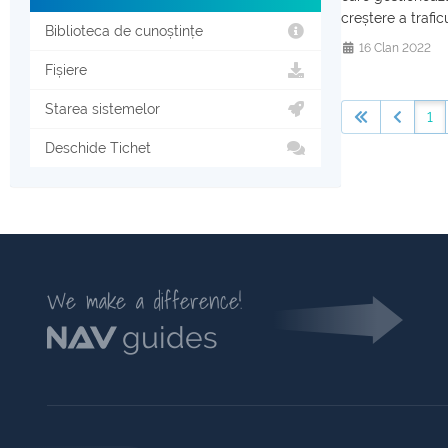
creștere a traficu
Biblioteca de cunoștințe
16 Clan 2022
Fișiere
Starea sistemelor
1
Deschide Tichet
We make a difference!
guides