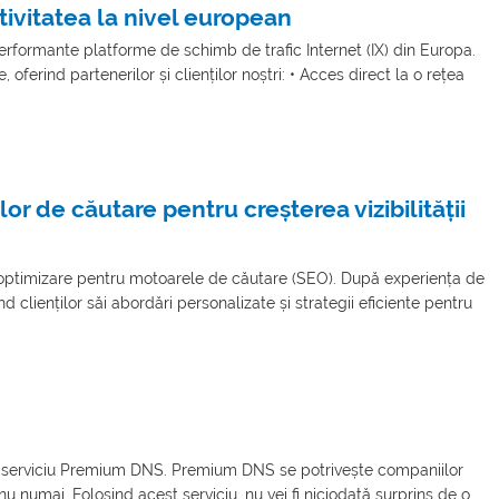
ivitatea la nivel european
formante platforme de schimb de trafic Internet (IX) din Europa.
ferind partenerilor și clienților noștri: • Acces direct la o rețea
or de căutare pentru creșterea vizibilității
e optimizare pentru motoarele de căutare (SEO). După experiența de
ienților săi abordări personalizate și strategii eficiente pentru
lui serviciu Premium DNS. Premium DNS se potrivește companiilor
nu numai. Folosind acest serviciu, nu vei fi niciodată surprins de o