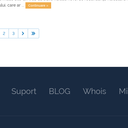
lui, care ar ...
Continuare »
2
3
Suport
BLOG
Whois
Mi