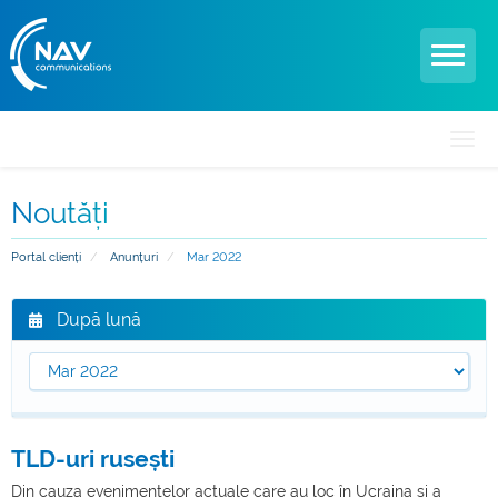
Navi
Togg
Noutăți
Portal clienți
Anunțuri
Mar 2022
După lună
TLD-uri rusești
Din cauza evenimentelor actuale care au loc în Ucraina și a