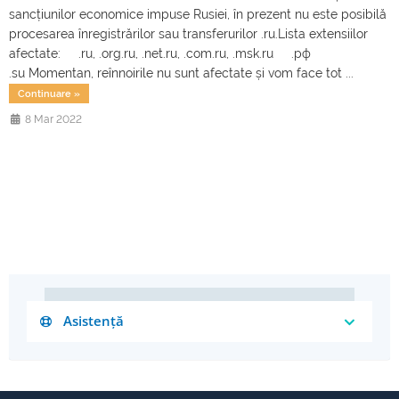
sancțiunilor economice impuse Rusiei, în prezent nu este posibilă
procesarea înregistrărilor sau transferurilor .ru.Lista extensiilor
afectate: .ru, .org.ru, .net.ru, .com.ru, .msk.ru .рф
.su Momentan, reînnoirile nu sunt afectate și vom face tot ...
Continuare »
8 Mar 2022
Asistență