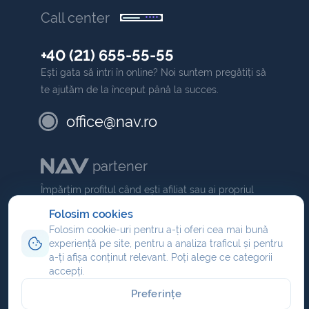
Call center
+40 (21) 655-55-55
Ești gata să intri în online? Noi suntem pregătiți să
te ajutăm de la început până la succes.
office@nav.ro
partener
Împărțim profitul când ești afiliat sau ai propriul
NAV
comision dacă ești partener
.
Folosim cookies
Folosim cookie-uri pentru a-ți oferi cea mai bună
Program de afiliere
experiență pe site, pentru a analiza traficul și pentru
Reseller hosting
a-ți afișa conținut relevant. Poți alege ce categorii
accepți.
Partener domenii
Preferințe