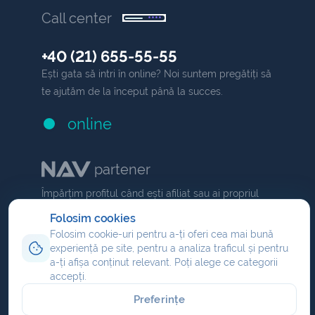
Call center
+40 (21) 655-55-55
Ești gata să intri în online? Noi suntem pregătiți să
te ajutăm de la început până la succes.
online
partener
Împărțim profitul când ești afiliat sau ai propriul
NAV
comision dacă ești partener
.
Folosim cookies
Folosim cookie-uri pentru a-ți oferi cea mai bună
Program de afiliere
experiență pe site, pentru a analiza traficul și pentru
Reseller hosting
a-ți afișa conținut relevant. Poți alege ce categorii
accepți.
Partener domenii
Preferințe