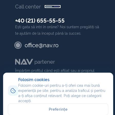
Call center
+40 (21) 655-55-55
Ești gata să intri în online? Noi suntem pregătiți să
te ajutăm de la început până la succes.
office@nav.ro
partener
Împărțim profitul când ești afiliat sau ai propriul
NAV
comision dacă ești partener
.
Folosim cookies
Folosim cookie-uri pentru a-ți oferi cea mai bună
Program de afiliere
experiență pe site, pentru a analiza traficul și pentru
Reseller hosting
a-ți afișa conținut relevant. Poți alege ce categorii
accepți.
Partener domenii
Preferințe