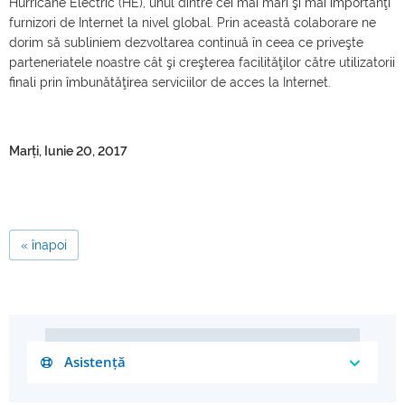
Hurricane Electric (HE), unul dintre cei mai mari şi mai importanţi
furnizori de Internet la nivel global. Prin această colaborare ne
dorim să subliniem dezvoltarea continuă în ceea ce priveşte
parteneriatele noastre cât şi creşterea facilităţilor către utilizatorii
finali prin îmbunătăţirea serviciilor de acces la Internet.
Marți, Iunie 20, 2017
« înapoi
Asistență