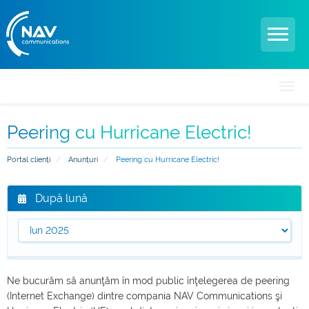
Navi
Togg
Peering cu Hurricane Electric!
Portal clienți
Anunțuri
Peering cu Hurricane Electric!
După lună
Ne bucurăm să anunţăm în mod public înţelegerea de peering
(Internet Exchange) dintre compania NAV Communications şi