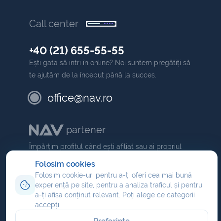
Call center
+40 (21) 655-55-55
Ești gata să intri în online? Noi suntem pregătiți să
te ajutăm de la început până la succes.
office@nav.ro
partener
Împărțim profitul când ești afiliat sau ai propriul
NAV
comision dacă ești partener
.
Folosim cookies
Folosim cookie-uri pentru a-ți oferi cea mai bună
Program de afiliere
experiență pe site, pentru a analiza traficul și pentru
Reseller hosting
a-ți afișa conținut relevant. Poți alege ce categorii
accepți.
Partener domenii