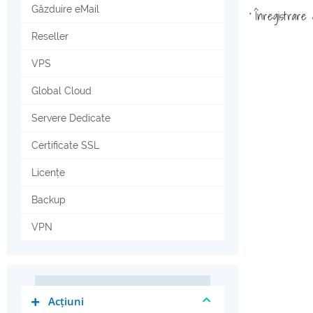
Găzduire eMail
Înregistrare g
*
Reseller
VPS
Global Cloud
Servere Dedicate
Certificate SSL
Licențe
Backup
VPN
Acțiuni