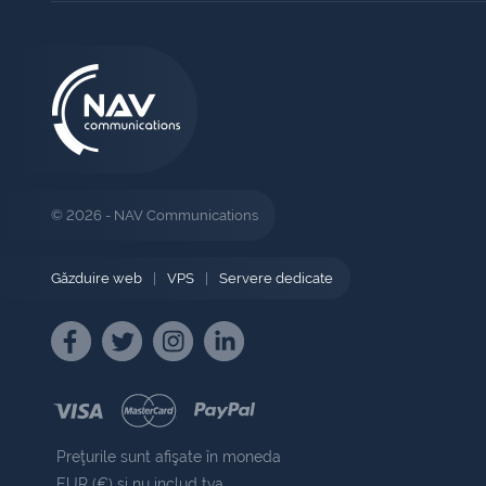
© 2026 - NAV Communications
Găzduire web
|
VPS
|
Servere dedicate
Preţurile sunt afişate în moneda
EUR (€) şi nu includ tva.