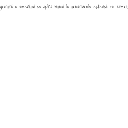
ratuită a domeniului se aplică numai la următoarele extensii: .ro, .com.ro, .o