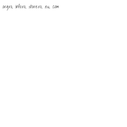
rg.ro, .info.ro, .store.ro, .eu, .com