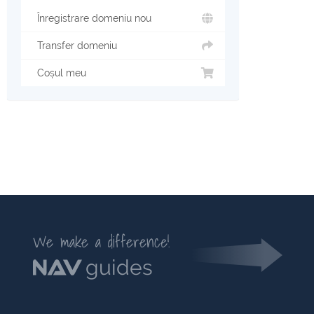
Înregistrare domeniu nou
Transfer domeniu
Coșul meu
We make a difference!
guides