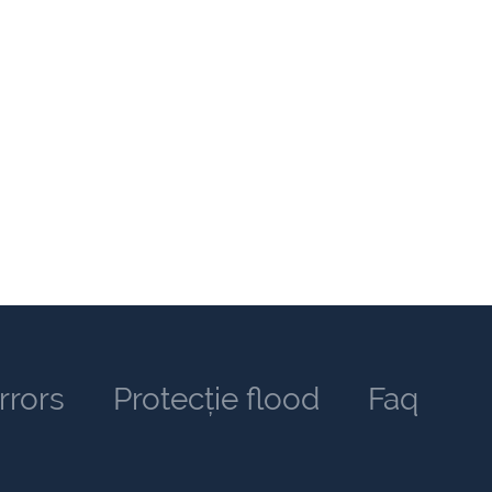
rrors
Protecție flood
Faq