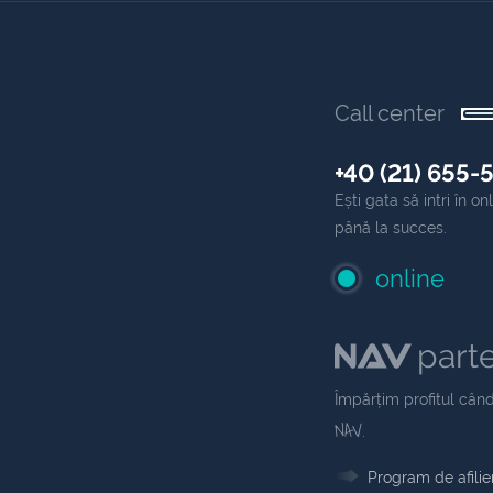
Call center
+40 (21) 655-
Ești gata să intri în 
până la succes.
online
part
Împărțim profitul când
NAV
.
Program de afilie