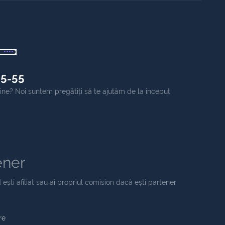
55-55
online? Noi suntem pregătiți să te ajutăm de la început
ener
 ești afiliat sau ai propriul comision dacă ești partener
re