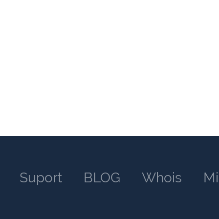
Suport
BLOG
Whois
Mi