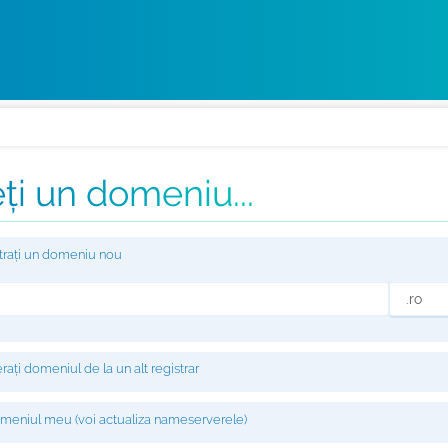
ți un domeniu...
strați un domeniu nou
rați domeniul de la un alt registrar
eniul meu (voi actualiza nameserverele)