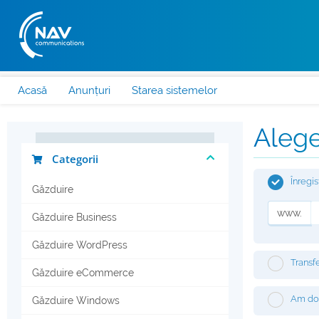
Acasă
Anunțuri
Starea sistemelor
Alege
Categorii
Înregi
Găzduire
www.
Găzduire Business
Găzduire WordPress
Transfe
Găzduire eCommerce
Am dom
Găzduire Windows