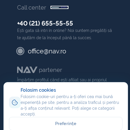
Call center
+40 (21) 655-55-55
Ești gata să intri în online? Noi suntem pregătiți să
te ajutăm de la început până la succes.
office@nav.ro
partener
Împărțim profitul când ești afiliat sau ai propriul
NAV
comision dacă ești partener
.
Folosim cookies
Folosim cookie-uri pentru a-ți oferi cea mai bună
Program de afiliere
experiență pe site, pentru a analiza traficul și pentru
Reseller hosting
a-ți afișa conținut relevant. Poți alege ce categorii
accepți.
Partener domenii
Preferințe