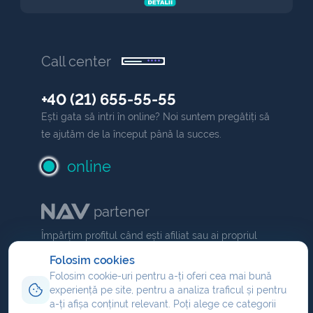
Call center
+40 (21) 655-55-55
Ești gata să intri în online? Noi suntem pregătiți să
te ajutăm de la început până la succes.
online
partener
Împărțim profitul când ești afiliat sau ai propriul
NAV
comision dacă ești partener
.
Folosim cookies
Folosim cookie-uri pentru a-ți oferi cea mai bună
Program de afiliere
experiență pe site, pentru a analiza traficul și pentru
Reseller hosting
a-ți afișa conținut relevant. Poți alege ce categorii