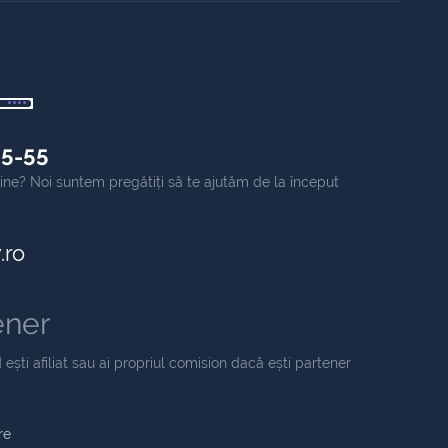
55-55
online? Noi suntem pregătiți să te ajutăm de la început
.ro
ener
 ești afiliat sau ai propriul comision dacă ești partener
re