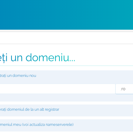
ți un domeniu...
strați un domeniu nou
rați domeniul de la un alt registrar
eniul meu (voi actualiza nameserverele)