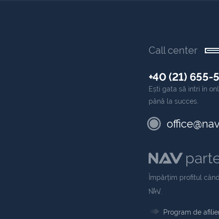
Call center
+40 (21) 655-
Ești gata să intri în 
până la succes.
office@nav
part
Împărțim profitul când
NAV
.
Program de afilie