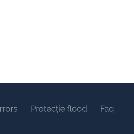
rrors
Protecție flood
Faq