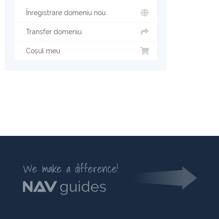
Înregistrare domeniu nou
Transfer domeniu
Coșul meu
We make a difference!
guides