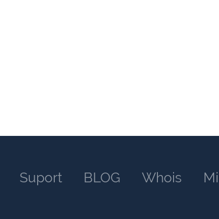
Suport
BLOG
Whois
Mi