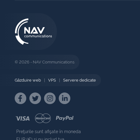
© 2026 - NAV Communications
Găzduire web
|
VPS
|
Servere dedicate
Preţurile sunt afişate în moneda
EUR (€) şi nu includ tva.