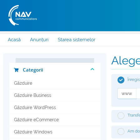
Acasă
Anunțuri
Starea sistemelor
Alege
Categorii
Înregi
Găzduire
www.
Găzduire Business
Găzduire WordPress
Transfe
Găzduire eCommerce
Am dom
Găzduire Windows