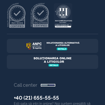
QUALITY ASSURANCE MANAGEMENT
INFORMATION SECURITY MANAGEMENT
NAV COMMUNICATIONS
ISO 27001
ISO 9001
BUCHAREST
CERTIFIED
EXPIRES 7 NOVEMBER 2025
CERTIFIED
UPTIME INSTITUTE CERTIFIED
Call center
+40 (21) 655-55-55
Ești gata să intri în online? Noi suntem pregătiți să