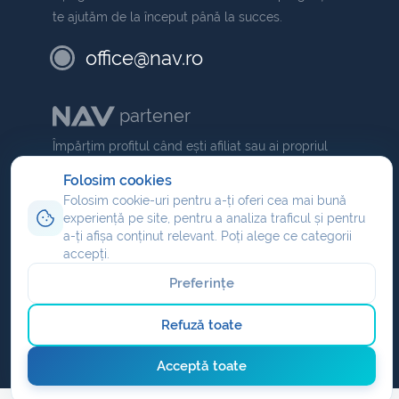
te ajutăm de la început până la succes.
office@nav.ro
partener
Împărțim profitul când ești afiliat sau ai propriul
NAV
comision dacă ești partener
.
Folosim cookies
Folosim cookie-uri pentru a-ți oferi cea mai bună
Program de afiliere
experiență pe site, pentru a analiza traficul și pentru
Reseller hosting
a-ți afișa conținut relevant. Poți alege ce categorii
accepți.
Partener domenii
Preferințe
Refuză toate
Copyright © 2026 NAV Communications. Toate drepturile
rezervate.
Acceptă toate